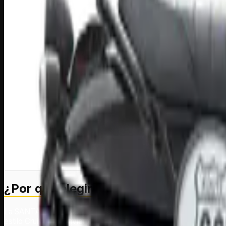
¿Por qué elegir la
SANTANA 200
?
La SANTANA 200 está diseñada para quienes disfrutan de una c
estilo Cruiser la convierten en una excelente opción para recorr