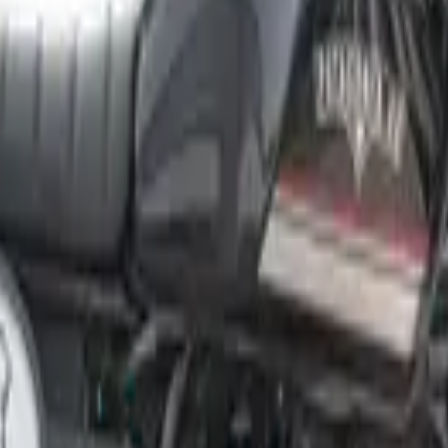
Capacidad de tanque
Freno delantero
Freno posterior
Llanta delantera
Llanta posterior
Aros
Tablero
Adicionales
onducción cómoda, relajada y con mucha personalidad. Su motor
er la ciudad o salir a disfrutar de la carretera con total confian