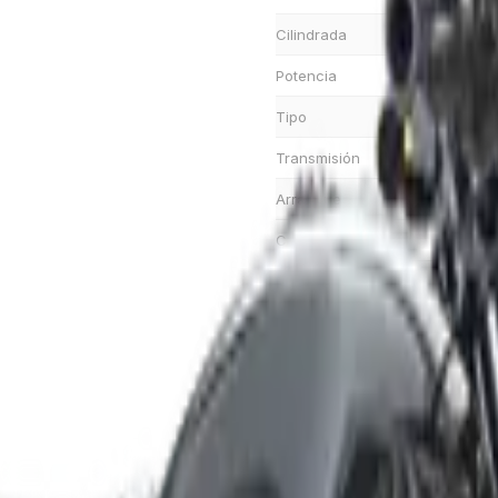
Cilindrada
Potencia
Tipo
Transmisión
Arranque
Carga útil
Peso
Longitud
Ancho
Altura de asiento
Refrigeración
Marchas