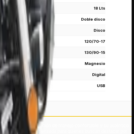
18 Lts
Doble disco
Disco
120/70-17
130/90-15
Magnesio
Digital
USB
 de 200 cc, su posición de manejo confortable y su auténtico
za. Es una motocicleta pensada para quienes buscan destacar por