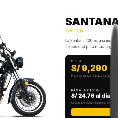
SANTANA
CUSTOM
La Santana 200 es una moto ti
comodidad para rutas largas o 
DESDE
S/
9,290
Precio referencial sujeto a variación 
PÁGALA DESDE
S/ 24.76
al día*
Calcula una cuota referencial en men