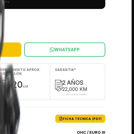
editicia.
A
WHATSAPP
RENDIMIENTO APROX.
GARANTÍA
*
POR GALÓN
120
2 AÑOS
KM
22,000 KM
*
LO QUE OCURRA PRIMERO
ICAS
FICHA TÉCNICA (PDF)
OHC / EURO III