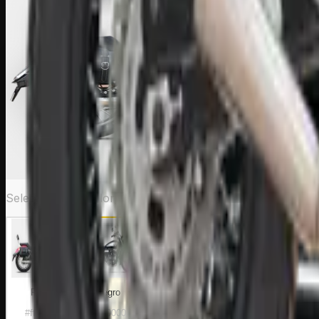
Selecciona un color
Rojo
Negro
#ff0303
#000000