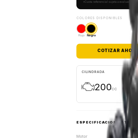
*Cuota referencial sujeta a evaluación cr
COLORES DISPONIBLES
Rojo
Negro
COTIZAR AHOR
CILINDRADA
200
CC
ESPECIFICACIONES TÉCN
Motor