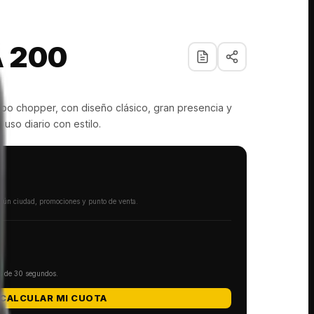
 200
po chopper, con diseño clásico, gran presencia y
uso diario con estilo.
según ciudad, promociones y punto de venta.
os de 30 segundos.
CALCULAR MI CUOTA